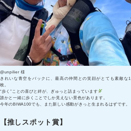
@unpilier 様
きれいな青空をバックに、最高の仲間との笑顔がとても素敵な1
枚。
“歩く”ことの喜びと絆が、ぎゅっと詰まっています
誰かと一緒に歩くことでしか見えない景色があります。
今年のBIWA100でも、また新しい感動がきっと生まれるはずです。
【推しスポット賞】