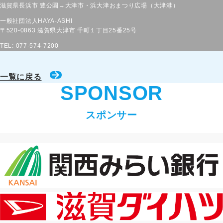
滋賀県長浜市 豊公園→大津市・浜大津おまつり広場（大津港）
一般社団法人HAYA-ASHI
〒520-0863
滋賀県大津市
千町１丁目25番25号
TEL: 077-574-7200
一覧に戻る
SPONSOR
スポンサー