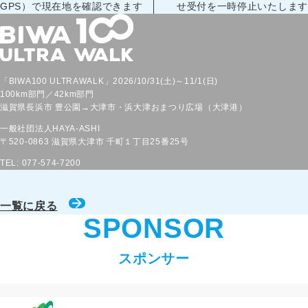
GPS）で現在地を確認できます
せ受付を一時停止いたします
「BIWA100 ULTRAWALK」2026/10/31(土)～11/1(日)
100km部門／42km部門
滋賀県長浜市 豊公園→大津市・浜大津おまつり広場（大津港）
一般社団法人HAYA-ASHI
〒520-0863
滋賀県大津市
千町１丁目25番25号
TEL: 077-574-7200
一覧に戻る
SPONSOR
スポンサー