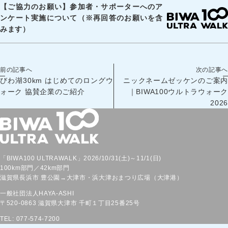
【ご協力のお願い】参加者・サポーターへのア
ンケート実施について（※再回答のお願いを含
みます）
前の記事へ
次の記事へ
びわ湖30km はじめてのロングウ
ニックネームゼッケンのご案内
ォーク 協賛企業のご紹介
｜BIWA100ウルトラウォーク
2026
「BIWA100 ULTRAWALK」2026/10/31(土)～11/1(日)
100km部門／42km部門
滋賀県長浜市 豊公園→大津市・浜大津おまつり広場（大津港）
一般社団法人HAYA-ASHI
〒520-0863
滋賀県大津市
千町１丁目25番25号
TEL: 077-574-7200